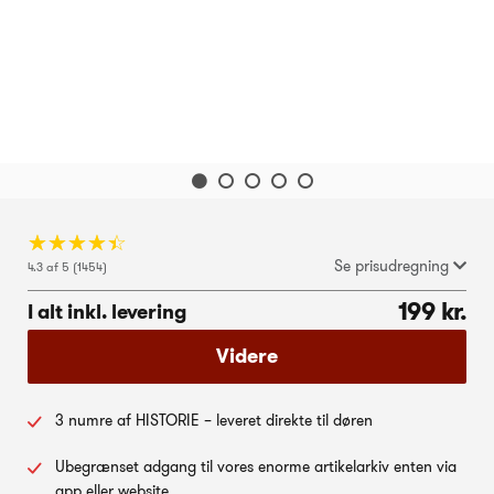
☆
★
☆
★
☆
★
☆
★
☆
★
Se prisudregning
4.3 af 5 (1454)
199 kr.
I alt inkl. levering
Videre
3 numre af HISTORIE – leveret direkte til døren
Ubegrænset adgang til vores enorme artikelarkiv enten via
app eller website