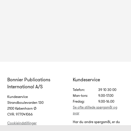
Bonnier Publications
Kundeservice
International A/S
Telefon:
39 10 30 00
Man-tors:
9.00-17.00
Kundeservice
Fredag:
9.00-16.00
Strandboulevarden 130
Se ofte stillede spørgsmål og
2100 København Ø
svar
CVR. 977041066
Har du andre spørgsmål, er du
Cookieindstillinger
velkommen til at skrive til os på
Cookiepolitik